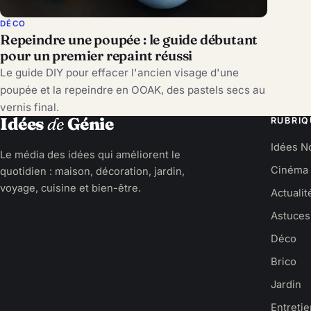
DÉCO
Repeindre une poupée : le guide débutant
pour un premier repaint réussi
Le guide DIY pour effacer l'ancien visage d'une
poupée et la repeindre en OOAK, des pastels secs au
vernis final.
Idées
de
Génie
RUBRIQ
Idées N
Le média des idées qui améliorent le
Cinéma
quotidien : maison, décoration, jardin,
voyage, cuisine et bien-être.
Actualit
Astuces
Déco
Brico
Jardin
Entreti