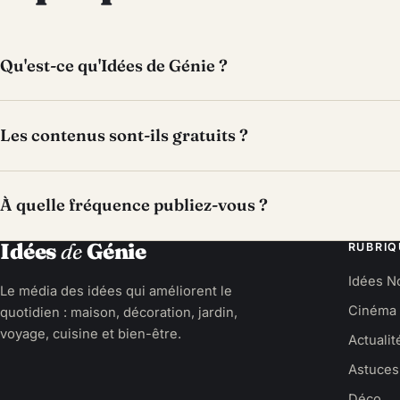
Qu'est-ce qu'Idées de Génie ?
Les contenus sont-ils gratuits ?
À quelle fréquence publiez-vous ?
Idées
de
Génie
RUBRIQ
Idées N
Le média des idées qui améliorent le
Cinéma
quotidien : maison, décoration, jardin,
voyage, cuisine et bien-être.
Actualit
Astuces
Déco