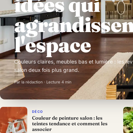
idées qui
agrandissen
l'espace
Couleurs claires, meubles bas et lumière : les lev
salon deux fois plus grand.
Par la rédaction · Lecture 4 min
DÉCO
Couleur de peinture salon : les
teintes tendance et comment les
associer