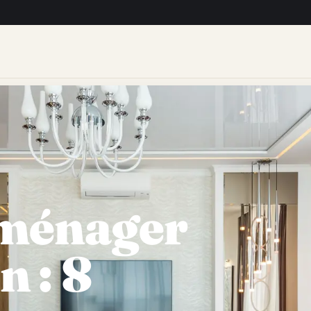
ménager
n : 8