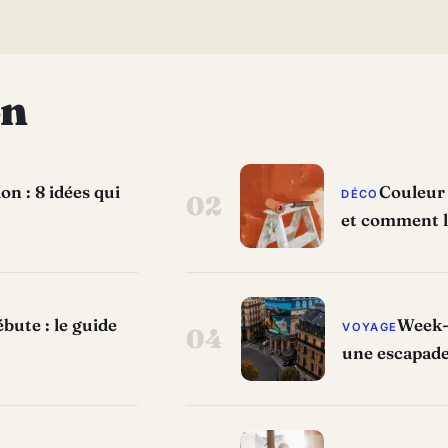
on
n : 8 idées qui
Couleur 
DÉCO
02
et comment l
bute : le guide
Week-e
VOYAGE
04
une escapade