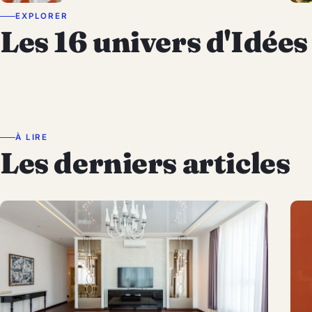
EXPLORER
Les 16 univers d'Idées
Idées Noël & Nouvel An
Cinéma
Actualité
Astuces
Déco
Brico
Jardin
Entretien Maison
Mode & Beauté
Enfants
Animaux
Cuisine
Jour de Fêtes
Architecture
Humour & Insolite
Voyage
À LIRE
Les derniers articles