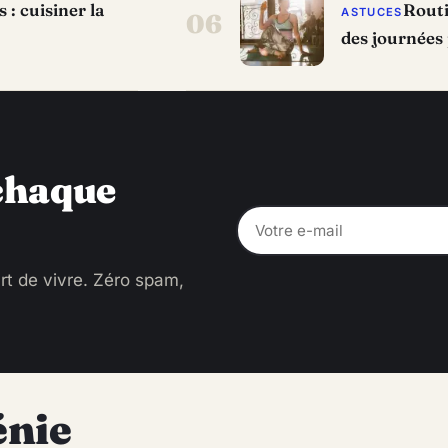
: cuisiner la
Routi
ASTUCES
06
des journées 
 chaque
rt de vivre. Zéro spam,
énie