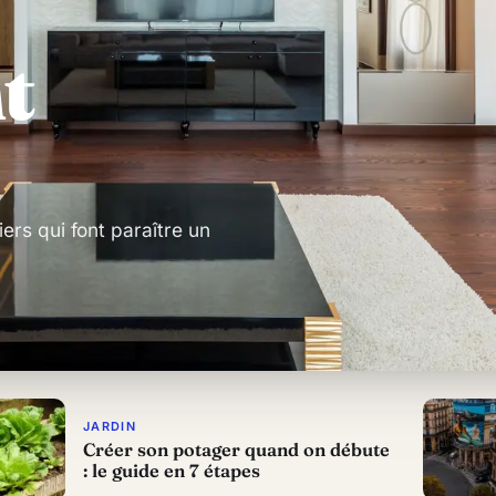
t
iers qui font paraître un
JARDIN
Créer son potager quand on débute
: le guide en 7 étapes