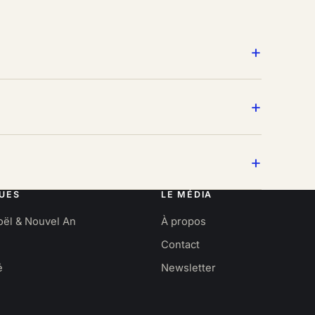
UES
LE MÉDIA
oël & Nouvel An
À propos
Contact
é
Newsletter