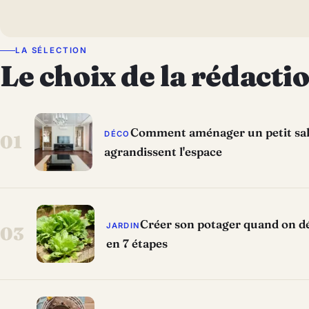
LA SÉLECTION
Le choix de la rédacti
Comment aménager un petit salo
DÉCO
01
agrandissent l'espace
Créer son potager quand on dé
JARDIN
03
en 7 étapes