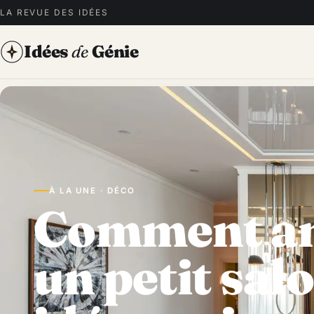
LA REVUE DES IDÉES
Idées
de
Génie
À LA UNE · DÉCO
Comment a
un petit salo