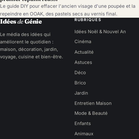
Le guide DIY pour effacer l'ancien visage d'une poupée et la
repeindre en OOAK, des pastels secs au vernis final.
RUBRIQUES
Idées
de
Génie
Idées Noël & Nouvel An
Le média des idées qui
améliorent le quotidien :
Cinéma
maison, décoration, jardin,
Actualité
voyage, cuisine et bien-être.
Astuces
Déco
Brico
Jardin
Entretien Maison
Mode & Beauté
Enfants
Animaux