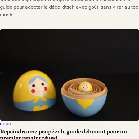
guide pour adopter la déco kitsch avec goût, sans virer au too
much.
DÉCO
Repeindre une poupée : le guide débutant pour un
premier repaint réussi