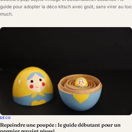
guide pour adopter la déco kitsch avec goût, sans virer au too
much.
DÉCO
Repeindre une poupée : le guide débutant pour un
premier repaint réussi