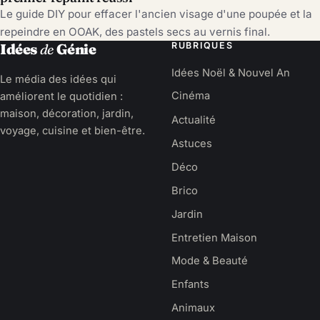
Le guide DIY pour effacer l'ancien visage d'une poupée et la
repeindre en OOAK, des pastels secs au vernis final.
RUBRIQUES
Idées
de
Génie
Idées Noël & Nouvel An
Le média des idées qui
améliorent le quotidien :
Cinéma
maison, décoration, jardin,
Actualité
voyage, cuisine et bien-être.
Astuces
Déco
Brico
Jardin
Entretien Maison
Mode & Beauté
Enfants
Animaux