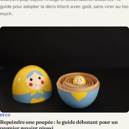
guide pour adopter la déco kitsch avec goût, sans virer au too
much.
DÉCO
Repeindre une poupée : le guide débutant pour un
premier repaint réussi