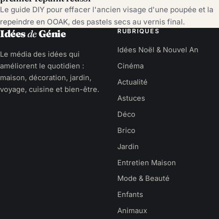
Le guide DIY pour effacer l'ancien visage d'une poupée et la
repeindre en OOAK, des pastels secs au vernis final.
RUBRIQUES
Idées
de
Génie
Idées Noël & Nouvel An
Le média des idées qui
améliorent le quotidien :
Cinéma
maison, décoration, jardin,
Actualité
voyage, cuisine et bien-être.
Astuces
Déco
Brico
Jardin
Entretien Maison
Mode & Beauté
Enfants
Animaux