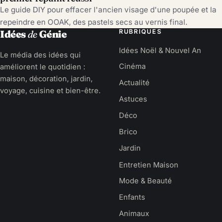
Le guide DIY pour effacer l'ancien visage d'une poupée et la
repeindre en OOAK, des pastels secs au vernis final.
RUBRIQUES
Idées
de
Génie
Idées Noël & Nouvel An
Le média des idées qui
améliorent le quotidien :
Cinéma
maison, décoration, jardin,
Actualité
voyage, cuisine et bien-être.
Astuces
Déco
Brico
Jardin
Entretien Maison
Mode & Beauté
Enfants
Animaux