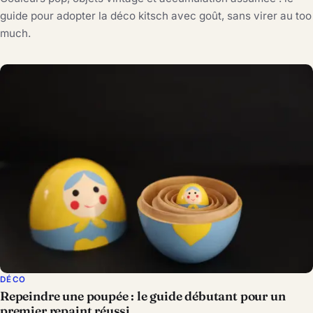
guide pour adopter la déco kitsch avec goût, sans virer au too
much.
DÉCO
Repeindre une poupée : le guide débutant pour un
premier repaint réussi