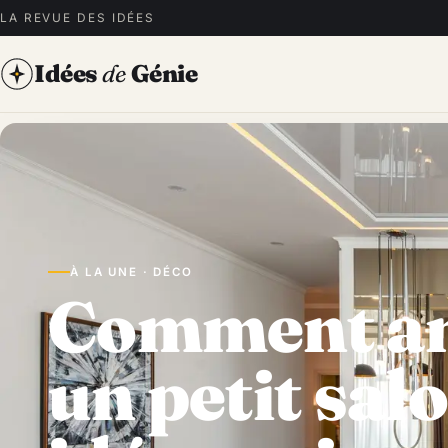
LA REVUE DES IDÉES
Idées
de
Génie
À LA UNE · DÉCO
Comment a
un petit salo