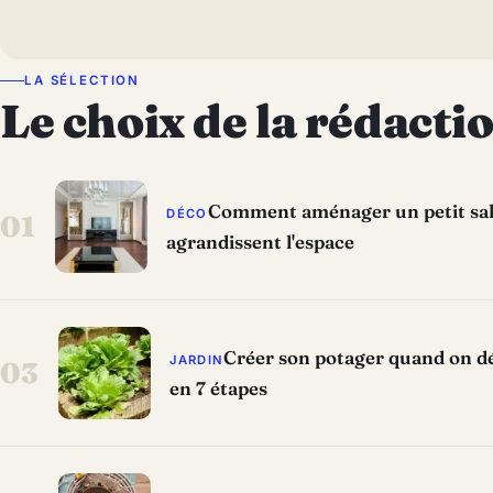
LA SÉLECTION
Le choix de la rédacti
Comment aménager un petit salo
DÉCO
01
agrandissent l'espace
Créer son potager quand on dé
JARDIN
03
en 7 étapes