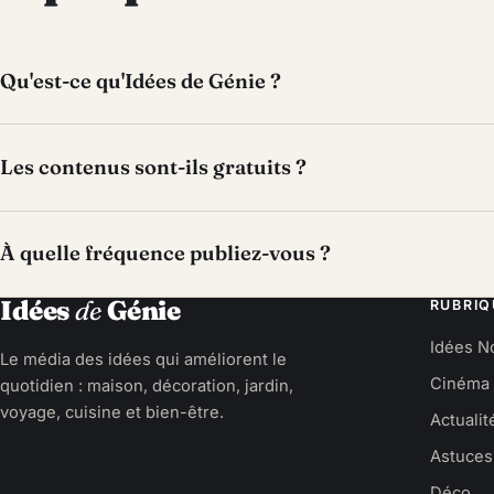
Qu'est-ce qu'Idées de Génie ?
Les contenus sont-ils gratuits ?
À quelle fréquence publiez-vous ?
Idées
de
Génie
RUBRIQ
Idées N
Le média des idées qui améliorent le
Cinéma
quotidien : maison, décoration, jardin,
voyage, cuisine et bien-être.
Actualit
Astuces
Déco