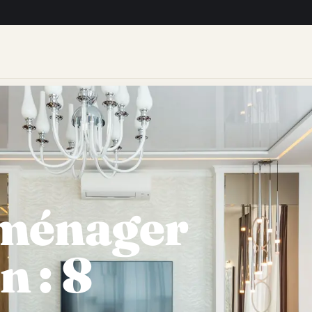
ménager
n : 8