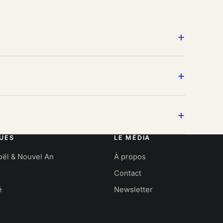
UES
LE MÉDIA
oël & Nouvel An
À propos
Contact
é
Newsletter