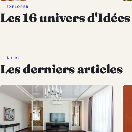
EXPLORER
Les 16 univers d'Idées
Idées Noël & Nouvel An
Cinéma
Actualité
Astuces
Déco
Brico
Jardin
Entretien Maison
Mode & Beauté
Enfants
Animaux
Cuisine
Jour de Fêtes
Architecture
Humour & Insolite
Voyage
À LIRE
Les derniers articles