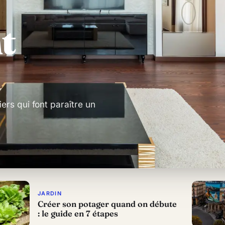
t
iers qui font paraître un
JARDIN
Créer son potager quand on débute
: le guide en 7 étapes