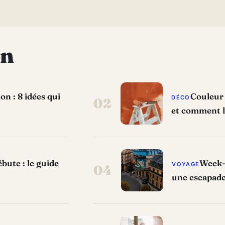
on
n : 8 idées qui
Couleur 
DÉCO
02
et comment l
bute : le guide
Week-e
VOYAGE
04
une escapade