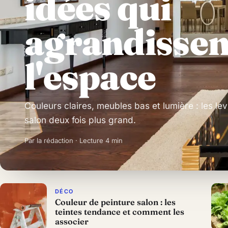
idées qui
agrandissen
l'espace
Couleurs claires, meubles bas et lumière : les lev
salon deux fois plus grand.
Par la rédaction · Lecture 4 min
DÉCO
Couleur de peinture salon : les
teintes tendance et comment les
associer