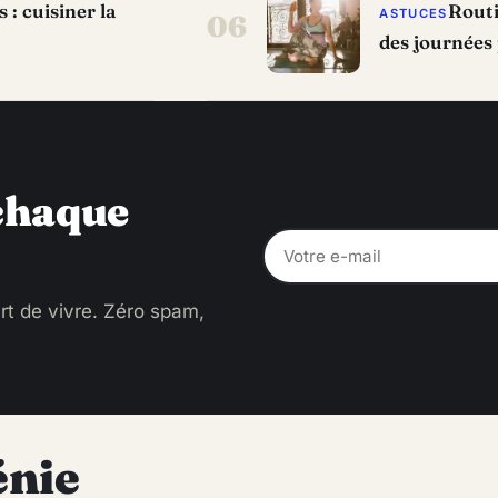
: cuisiner la
Routi
ASTUCES
06
des journées 
 chaque
rt de vivre. Zéro spam,
énie