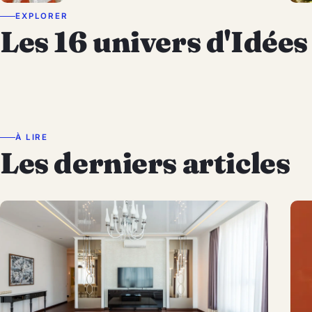
EXPLORER
Les 16 univers d'Idées
Idées Noël & Nouvel An
Cinéma
Actualité
Astuces
Déco
Brico
Jardin
Entretien Maison
Mode & Beauté
Enfants
Animaux
Cuisine
Jour de Fêtes
Architecture
Humour & Insolite
Voyage
À LIRE
Les derniers articles