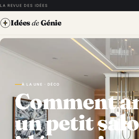
LA REVUE DES IDÉES
Idées
de
Génie
À LA UNE · DÉCO
Comment a
un petit salo