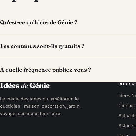
Qu'est-ce qu'Idées de Génie ?
Les contenus sont-ils gratuits ?
À quelle fréquence publiez-vous ?
Idées
de
Génie
RUBRIQ
Idées N
Le média des idées qui améliorent le
Cinéma
quotidien : maison, décoration, jardin,
voyage, cuisine et bien-être.
Actualit
Astuces
Déco