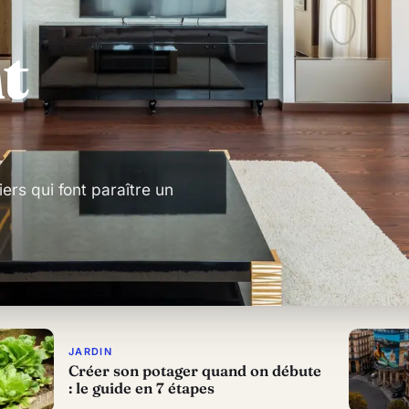
t
iers qui font paraître un
JARDIN
Créer son potager quand on débute
: le guide en 7 étapes