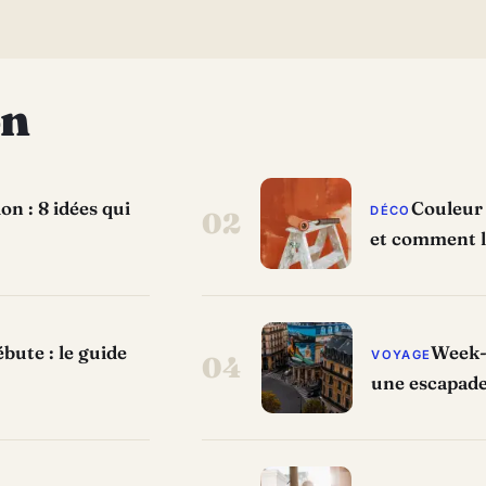
on
n : 8 idées qui
Couleur 
DÉCO
02
et comment l
bute : le guide
Week-e
VOYAGE
04
une escapade