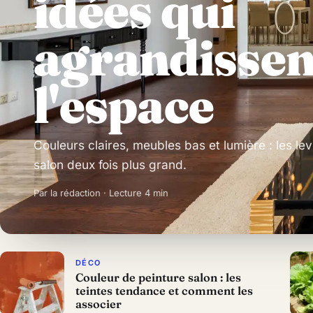
idées qui
agrandissen
l'espace
Couleurs claires, meubles bas et lumière : les lev
salon deux fois plus grand.
Par la rédaction · Lecture 4 min
DÉCO
Couleur de peinture salon : les
teintes tendance et comment les
associer