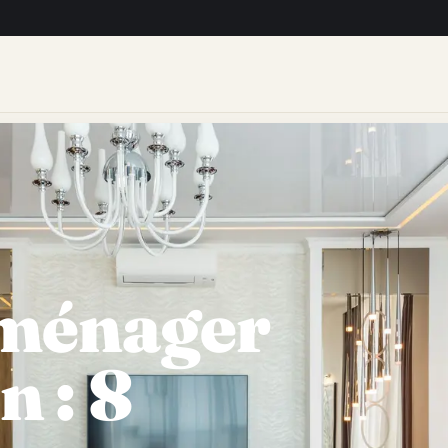
ménager
n : 8