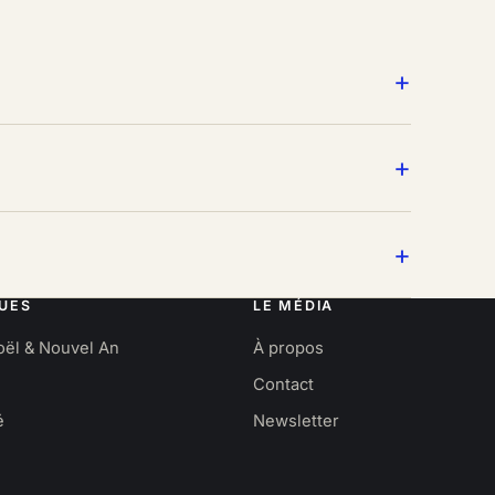
UES
LE MÉDIA
oël & Nouvel An
À propos
Contact
é
Newsletter