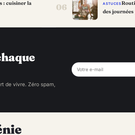
: cuisiner la
Routi
ASTUCES
06
des journées 
 chaque
rt de vivre. Zéro spam,
énie