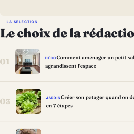
LA SÉLECTION
Le choix de la rédacti
Comment aménager un petit salo
DÉCO
01
agrandissent l'espace
Créer son potager quand on dé
JARDIN
03
en 7 étapes