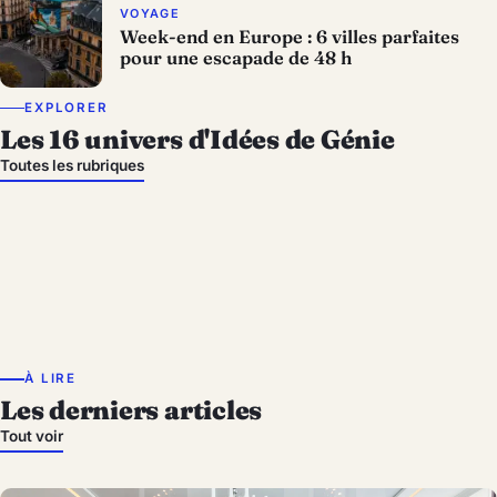
VOYAGE
Week-end en Europe : 6 villes parfaites
pour une escapade de 48 h
EXPLORER
Les 16 univers d'Idées de Génie
Idées Noël & Nouvel
An
Toutes les rubriques
Cinéma
Actualité
Astuces
Déco
Brico
Jardin
Entretien Maison
Mode & Beauté
Enfants
Animaux
Cuisine
Jour de Fêtes
Architecture
Humour & Insolite
Voyage
À LIRE
Les derniers articles
Tout voir