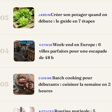
Créer son potager quand on
JARDIN
03
débute : le guide en 7 étapes
Week-end en Europe : 6
VOYAGE
04
villes parfaites pour une escapade
de 48 h
Batch cooking pour
CUISINE
05
débutants : cuisiner la semaine en 2
heures
Routine matinale : 5
ASTUCES