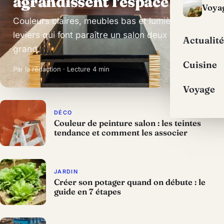
agrandissent l'espace
Voya
Couleurs claires, meubles bas et lumière : les
leviers qui font paraître un salon deux fois plus
Actualité
grand.
Cuisine
Par la rédaction · Lecture 4 min
Voyage
DÉCO
Couleur de peinture salon : les teintes
tendance et comment les associer
JARDIN
Créer son potager quand on débute : le
guide en 7 étapes