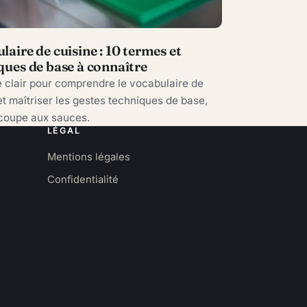
laire de cuisine : 10 termes et
ques de base à connaître
 clair pour comprendre le vocabulaire de
et maîtriser les gestes techniques de base,
écoupe aux sauces.
LÉGAL
Mentions légales
Confidentialité