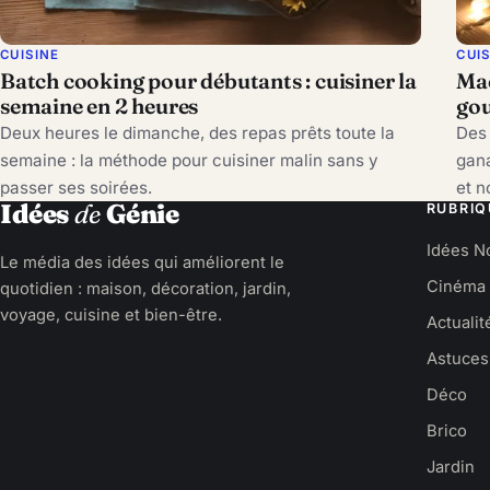
CUISINE
CUI
Batch cooking pour débutants : cuisiner la
Mac
semaine en 2 heures
gou
Deux heures le dimanche, des repas prêts toute la
Des 
semaine : la méthode pour cuisiner malin sans y
gana
passer ses soirées.
et n
Idées
de
Génie
RUBRIQ
Idées N
Le média des idées qui améliorent le
Cinéma
quotidien : maison, décoration, jardin,
voyage, cuisine et bien-être.
Actualit
Astuces
Déco
Brico
Jardin