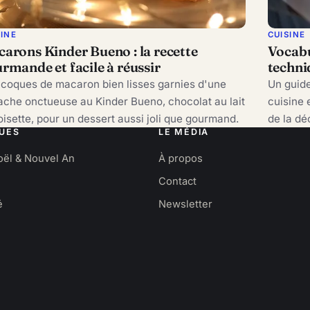
SINE
CUISINE
arons Kinder Bueno : la recette
Vocabu
rmande et facile à réussir
techni
coques de macaron bien lisses garnies d'une
Un guide
che onctueuse au Kinder Bueno, chocolat au lait
cuisine 
oisette, pour un dessert aussi joli que gourmand.
de la d
UES
LE MÉDIA
oël & Nouvel An
À propos
Contact
é
Newsletter