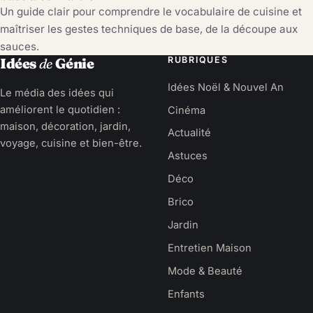
Un guide clair pour comprendre le vocabulaire de cuisine et
maîtriser les gestes techniques de base, de la découpe aux
sauces.
RUBRIQUES
Idées
de
Génie
Idées Noël & Nouvel An
Le média des idées qui
améliorent le quotidien :
Cinéma
maison, décoration, jardin,
Actualité
voyage, cuisine et bien-être.
Astuces
Déco
Brico
Jardin
Entretien Maison
Mode & Beauté
Enfants