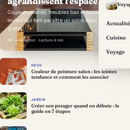
agrandissent l'espace
Voya
Couleurs claires, meubles bas et lumière : les
leviers qui font paraître un salon deux fois plus
Actualité
grand.
Cuisine
Par la rédaction · Lecture 4 min
Voyage
DÉCO
Couleur de peinture salon : les teintes
tendance et comment les associer
JARDIN
Créer son potager quand on débute : le
guide en 7 étapes