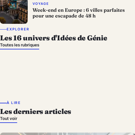
VOYAGE
Week-end en Europe : 6 villes parfaites
pour une escapade de 48 h
EXPLORER
Les 16 univers d'Idées de Génie
Idées Noël & Nouvel
An
Toutes les rubriques
Cinéma
Actualité
Astuces
Déco
Brico
Jardin
Entretien Maison
Mode & Beauté
Enfants
Animaux
Cuisine
Jour de Fêtes
Architecture
Humour & Insolite
Voyage
À LIRE
Les derniers articles
Tout voir