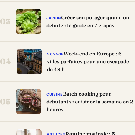
Créer son potager quand on
JARDIN
03
débute : le guide en 7 étapes
Week-end en Europe : 6
VOYAGE
04
villes parfaites pour une escapade
de 48 h
Batch cooking pour
CUISINE
05
débutants : cuisiner la semaine en 2
heures
Routine matinale : 5
ASTUCES