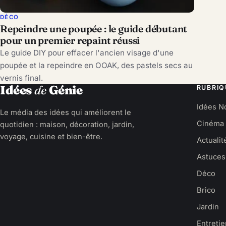
DÉCO
Repeindre une poupée : le guide débutant
pour un premier repaint réussi
Le guide DIY pour effacer l'ancien visage d'une
poupée et la repeindre en OOAK, des pastels secs au
vernis final.
Idées
de
Génie
RUBRIQ
Idées N
Le média des idées qui améliorent le
Cinéma
quotidien : maison, décoration, jardin,
voyage, cuisine et bien-être.
Actualit
Astuces
Déco
Brico
Jardin
Entreti