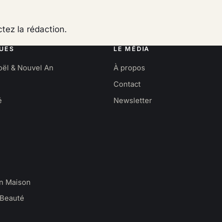
tez la rédaction
.
UES
LE MÉDIA
oël & Nouvel An
À propos
Contact
é
Newsletter
en Maison
Beauté