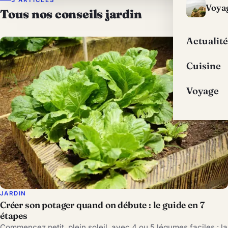
Voya
Tous nos conseils jardin
Actualité
Cuisine
Voyage
JARDIN
Créer son potager quand on débute : le guide en 7
étapes
Commencez petit, plein soleil, avec 4 ou 5 légumes faciles : la