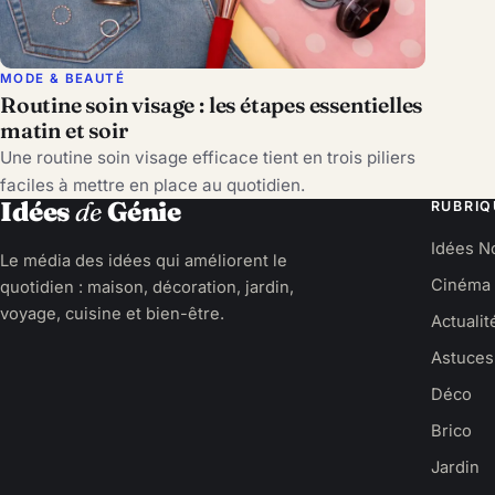
MODE & BEAUTÉ
Routine soin visage : les étapes essentielles
matin et soir
Une routine soin visage efficace tient en trois piliers
faciles à mettre en place au quotidien.
Idées
de
Génie
RUBRIQ
Idées N
Le média des idées qui améliorent le
Cinéma
quotidien : maison, décoration, jardin,
voyage, cuisine et bien-être.
Actualit
Astuces
Déco
Brico
Jardin