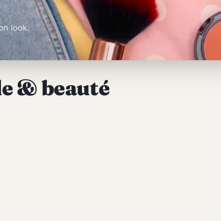
on look.
de & beauté