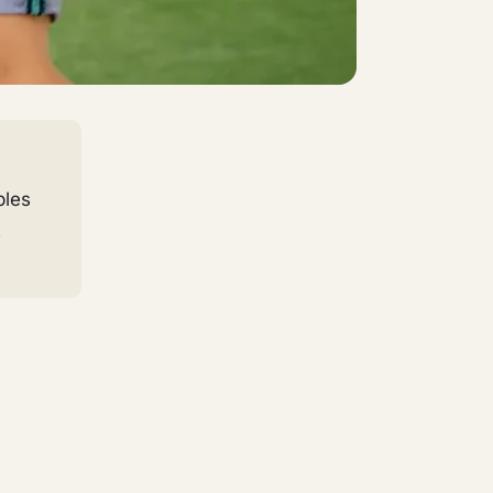
ples
t