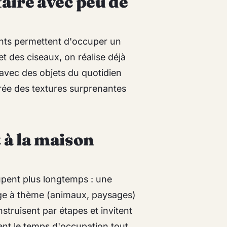
faire avec peu de
ents permettent d'occuper un
et des ciseaux, on réalise déjà
 avec des objets du quotidien
crée des textures surprenantes
à la maison
upent plus longtemps : une
lage à thème (animaux, paysages)
truisent par étapes et invitent
ent le temps d'occupation tout